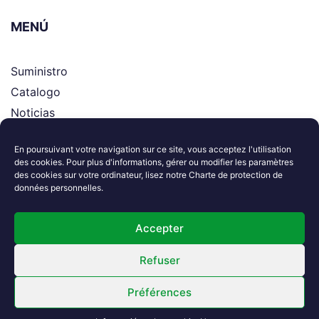
MENÚ
Suministro
Catalogo
Noticias
Asistencia
En poursuivant votre navigation sur ce site, vous acceptez l'utilisation
El grupo
des cookies. Pour plus d'informations, gérer ou modifier les paramètres
Contacto
des cookies sur votre ordinateur, lisez notre Charte de protection de
données personnelles.
Síguenos
Accepter
Refuser
Préférences
2024. All Rights Reserved. Performed By
Atomart