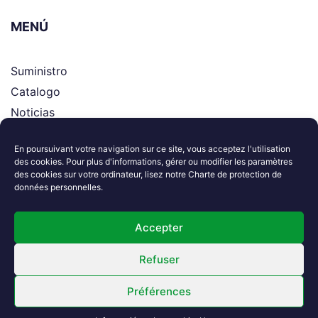
MENÚ
Suministro
Catalogo
Noticias
Asistencia
En poursuivant votre navigation sur ce site, vous acceptez l'utilisation
El grupo
des cookies. Pour plus d'informations, gérer ou modifier les paramètres
Contacto
des cookies sur votre ordinateur, lisez notre Charte de protection de
données personnelles.
Síguenos
Accepter
Refuser
Préférences
2024. All Rights Reserved. Performed By
Atomart