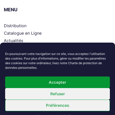
MENU
Distribution
Catalogue en Ligne
Actualités
Supports
En poursuivant votre navigation sur ce site, vous acceptez l'utilisation
Le groupe
des cookies. Pour plus d'informations, gérer ou modifier les paramètres
Contactez-nous
des cookies sur votre ordinateur, lisez notre Charte de protection de
données personnelles.
Suivez-nous
Accepter
Refuser
Préférences
2024. All Rights Reserved. Performed By
Atomart